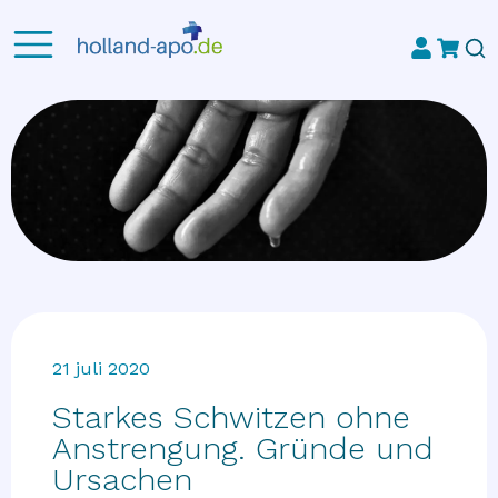
21 juli 2020
Starkes Schwitzen ohne
Anstrengung. Gründe und
Ursachen