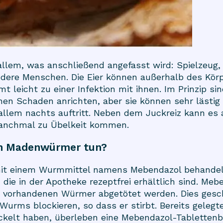
allem, was anschließend angefasst wird: Spielzeug,
ndere Menschen. Die Eier können außerhalb des Körp
t leicht zu einer Infektion mit ihnen. Im Prinzip 
en Schaden anrichten, aber sie können sehr lästig 
r allem nachts auftritt. Neben dem Juckreiz kann es
nchmal zu Übelkeit kommen.
n Madenwürmer tun?
t einem Wurmmittel namens Mebendazol behandelt
 die in der Apotheke rezeptfrei erhältlich sind. Me
m vorhandenen Würmer abgetötet werden. Dies gesch
ms blockieren, so dass er stirbt. Bereits gelegte 
kelt haben, überleben eine Mebendazol-Tablettenb