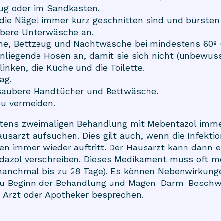
ug oder im Sandkasten.
die Nägel immer kurz geschnitten sind und bürsten 
ubere Unterwäsche an.
e, Bettzeug und Nachtwäsche bei mindestens 60º 
nliegende Hosen an, damit sie sich nicht (unbewuss
linken, die Küche und die Toilette.
ag.
 saubere Handtücher und Bettwäsche.
zu vermeiden.
tens zweimaligen Behandlung mit Mebentazol imme
ausarzt aufsuchen. Dies gilt auch, wenn die Infektion
n immer wieder auftritt. Der Hausarzt kann dann 
dazol verschreiben. Dieses Medikament muss oft m
nchmal bis zu 28 Tage). Es können Nebenwirkunge
zu Beginn der Behandlung und Magen-Darm-Beschwer
m Arzt oder Apotheker besprechen.