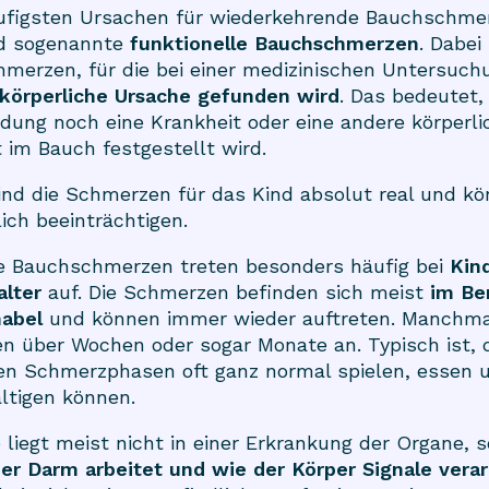
äufigsten Ursachen für wiederkehrende Bauchschme
nd sogenannte
funktionelle Bauchschmerzen
. Dabei
merzen, für die bei einer medizinischen Untersuc
 körperliche Ursache gefunden wird
. Das bedeutet
dung noch eine Krankheit oder eine andere körperli
t im Bauch festgestellt wird.
nd die Schmerzen für das Kind absolut real und k
lich beeinträchtigen.
le Bauchschmerzen treten besonders häufig bei
Kin
alter
auf. Die Schmerzen befinden sich meist
im Be
abel
und können immer wieder auftreten. Manchmal
 über Wochen oder sogar Monate an. Typisch ist, 
en Schmerzphasen oft ganz normal spielen, essen u
ltigen können.
 liegt meist nicht in einer Erkrankung der Organe, 
er Darm arbeitet und wie der Körper Signale verar