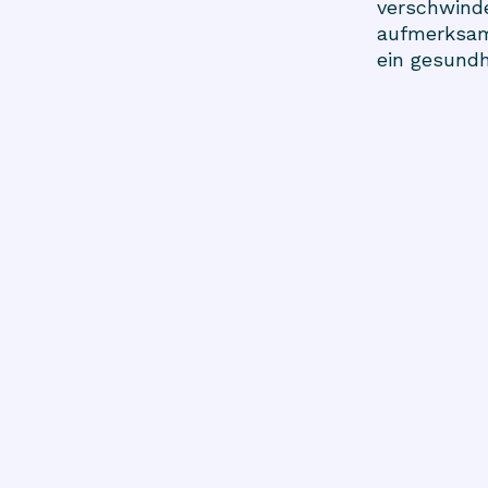
verschwinde
aufmerksam
ein gesundh