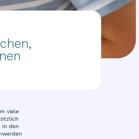
chen,
nnen
m viele
ötzlich
 In den
chwerden