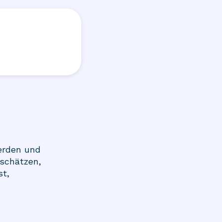
erden und
nschätzen,
st,