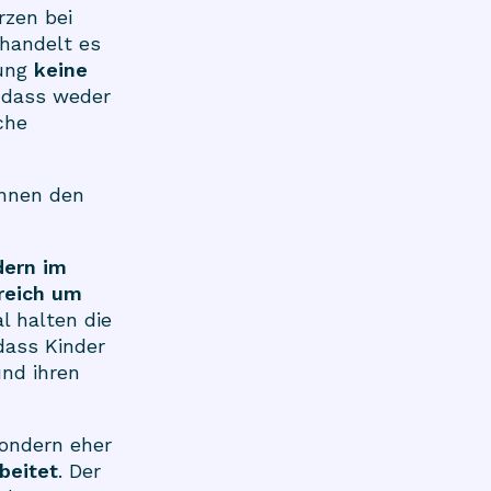
rzen bei
 handelt es
hung
keine
, dass weder
che
önnen den
dern im
reich um
 halten die
dass Kinder
nd ihren
sondern eher
beitet
. Der