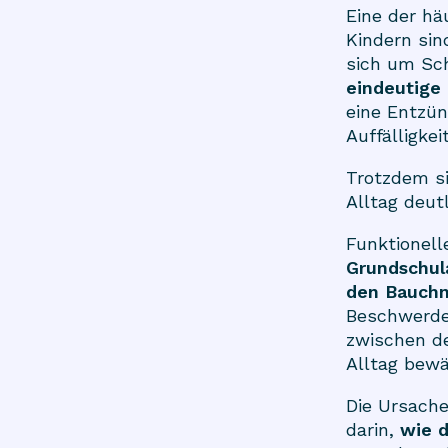
Eine der h
Kindern si
sich um Sch
eindeutige
eine Entzün
Auffälligkei
Trotzdem si
Alltag deut
Funktionel
Grundschul
den Bauchn
Beschwerden
zwischen d
Alltag bewä
Die Ursache
darin,
wie d