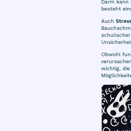
Darm kann b
besteht ei
Auch
Stres
Bauchschmer
schulischer
Unsicherhei
Obwohl fun
verursachen
wichtig, d
Möglichkeit