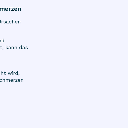
hmerzen
Ursachen
nd
st, kann das
cht wird,
Schmerzen