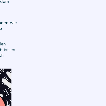
Zudem
onen wie
e
den
b ist es
ch