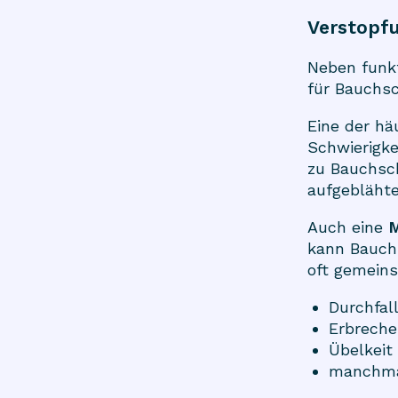
Verstopfu
Neben funk
für Bauchsc
Eine der hä
Schwierigke
zu Bauchsc
aufgeblähte
Auch eine
M
kann Bauch
oft gemein
Durchfal
Erbrech
Übelkeit
manchma