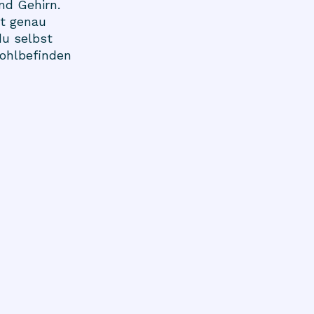
nd Gehirn.
it genau
du selbst
ohlbefinden