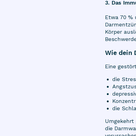
3. Das Im
Etwa 70 % 
Darmentzün
Körper ausl
Beschwerde
Wie dein 
Eine gestör
die Stres
Angstzu
depressi
Konzentr
die Schla
Umgekehrt g
die Darmwa
verursachen