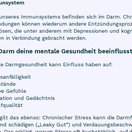
munsystem
unseres Immunsystems befinden sich im Darm. Chr
dungen können wiederum andere Entzündungsproz
ösen, die unter anderem mit Depressionen und kogn
n in Verbindung gebracht werden.
Darm deine mentale Gesundheit beeinfluss
te Darmgesundheit kann Einfluss haben auf:
sanfälligkeit
stände
ve Gefühle
ation und Gedächtnis
fqualität
ilt das ebenso: Chronischer Stress kann die Darmf
nd schädigen („Leaky Gut“) und Verdauungsbesch
. Das erklärt, warum Stress oft buchstäblich „auf