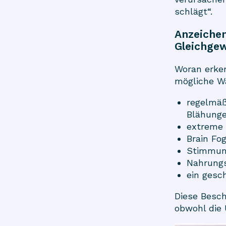
schlägt“.
Anzeichen
Gleichgew
Woran erke
mögliche Wa
regelmäß
Blähunge
extreme 
Brain Fo
Stimmun
Nahrungs
ein ges
Diese Besc
obwohl die 