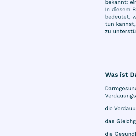
bekannt: e
In diesem B
bedeutet, w
tun kannst
zu unterstü
Was ist 
Darmgesundh
Verdauungss
die Verdau
das Gleichg
die Gesund