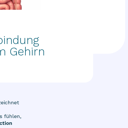
rbindung
m Gehirn
zeichnet
s fühlen,
ction