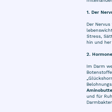
miteinander
1. Der Nerv
Der Nervus 
lebenswicht
Stress, Sä
hin und her 
2. Hormone
Im Darm we
Botenstoffe
„Glücksho
Belohnungsg
Aminobutte
und für Ru
Darmbakteri