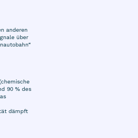
en anderen
ignale über
enautobahn“
(chemische
und 90 % des
das
ität dämpft