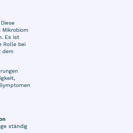
 Diese
s Mikrobiom
. Es ist
 Rolle bei
t dem
örungen
gkeit,
n Symptomen
on
ge ständig