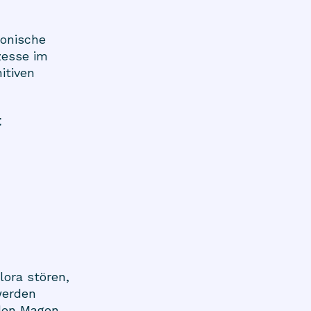
onische
esse im
itiven
t
lora stören,
werden
 den Magen