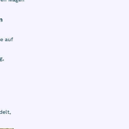
m
e auf
g,
delt,