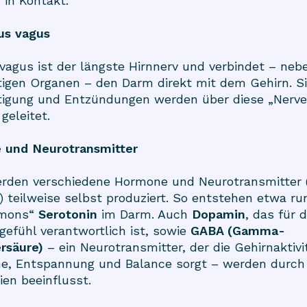
 in Kontakt:
us vagus
vagus ist der längste Hirnnerv und verbindet – neb
igen Organen – den Darm direkt mit dem Gehirn. S
ttigung und Entzündungen werden über diese „Nerv
geleitet.
 und Neurotransmitter
rden verschiedene Hormone und Neurotransmitter 
) teilweise selbst produziert. So entstehen etwa r
rmons“
Serotonin
im Darm. Auch
Dopamin
, das für 
efühl verantwortlich ist, sowie
GABA (Gamma-
rsäure)
– ein Neurotransmitter, der die Gehirnaktiv
he, Entspannung und Balance sorgt – werden durch
en beeinflusst.