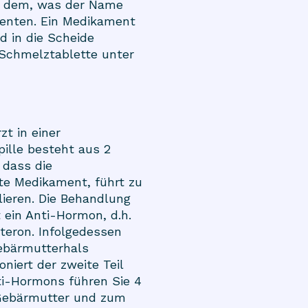
zu dem, was der Name
menten. Ein Medikament
d in die Scheide
 Schmelztablette unter
t in einer
ille besteht aus 2
 dass die
ite Medikament, führt zu
lieren. Die Behandlung
t ein Anti-Hormon, d.h.
teron. Infolgedessen
ebärmutterhals
niert der zweite Teil
ti-Hormons führen Sie 4
r Gebärmutter und zum