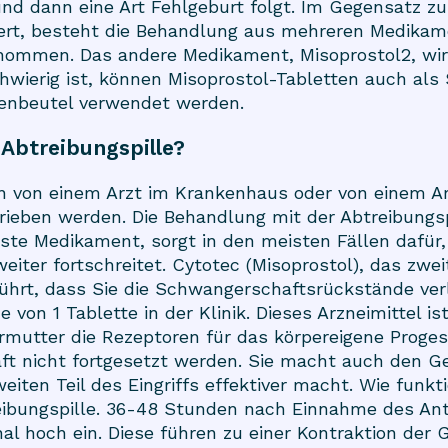
nd dann eine Art Fehlgeburt folgt. Im Gegensatz 
iert, besteht die Behandlung aus mehreren Medika
enommen. Das andere Medikament, Misoprostol2, wir
chwierig ist, können Misoprostol-Tabletten auch als
enbeutel verwendet werden.
 Abtreibungspille?
nn von einem Arzt im Krankenhaus oder von einem Arz
hrieben werden. Die Behandlung mit der Abtreibungsp
ste Medikament, sorgt in den meisten Fällen dafür,
iter fortschreitet. Cytotec (Misoprostol), das zwe
führt, dass Sie die Schwangerschaftsrückstände ver
von 1 Tablette in der Klinik. Dieses Arzneimittel is
ärmutter die Rezeptoren für das körpereigene Proges
ft nicht fortgesetzt werden. Sie macht auch den G
iten Teil des Eingriffs effektiver macht. Wie funktio
eibungspille. 36-48 Stunden nach Einnahme des An
nal hoch ein. Diese führen zu einer Kontraktion de