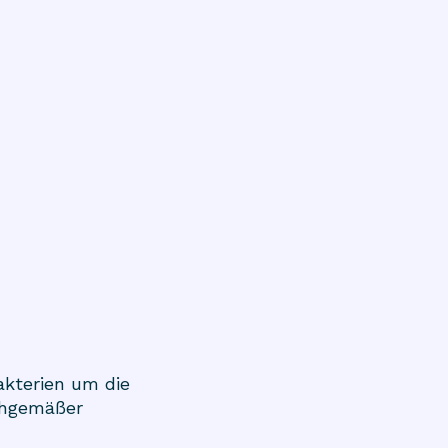
akterien um die
achgemäßer