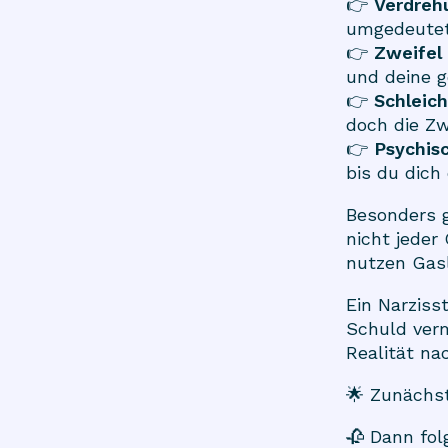
👉
Verdreh
umgedeutet 
👉
Zweifel 
und deine ge
👉
Schleic
doch die Zw
👉
Psychis
bis du dich
Besonders g
nicht jeder
nutzen Gasl
Ein Narziss
Schuld verm
Realität na
🌟 Zunächst
🥀 Dann fol