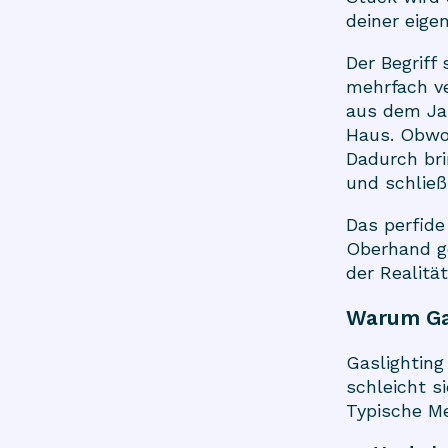
deiner eig
Der Begrif
mehrfach ve
aus dem Ja
Haus. Obwoh
Dadurch bri
und schließ
Das perfide
Oberhand g
der Realität
Warum Gas
Gaslighting
schleicht s
Typische M