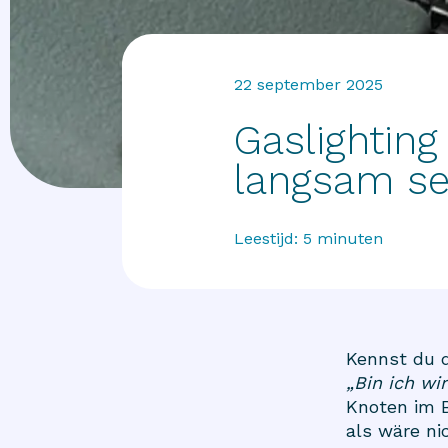
22 september 2025
Gaslightin
langsam sel
Leestijd:
5
minuten
Kennst du d
„Bin ich wi
Knoten im B
als wäre ni