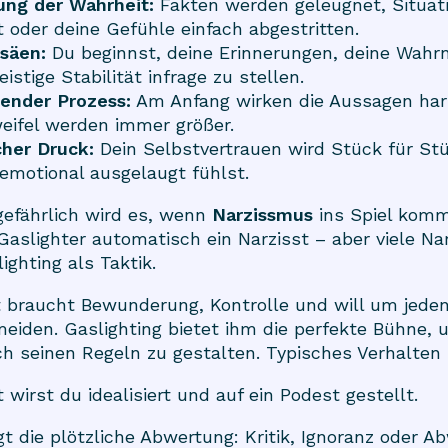
ung der Wahrheit:
Fakten werden geleugnet, Situat
oder deine Gefühle einfach abgestritten.
säen:
Du beginnst, deine Erinnerungen, deine Wah
istige Stabilität infrage zu stellen.
hender Prozess:
Am Anfang wirken die Aussagen ha
eifel werden immer größer.
cher Druck:
Dein Selbstvertrauen wird Stück für Stü
 emotional ausgelaugt fühlst.
efährlich wird es, wenn
Narzissmus
ins Spiel komm
 Gaslighter automatisch ein Narzisst – aber viele Na
ighting als Taktik.
t braucht Bewunderung, Kontrolle und will um jeden
eiden. Gaslighting bietet ihm die perfekte Bühne, 
ch seinen Regeln zu gestalten. Typisches Verhalten i
 wirst du idealisiert und auf ein Podest gestellt.
gt die plötzliche Abwertung: Kritik, Ignoranz oder A