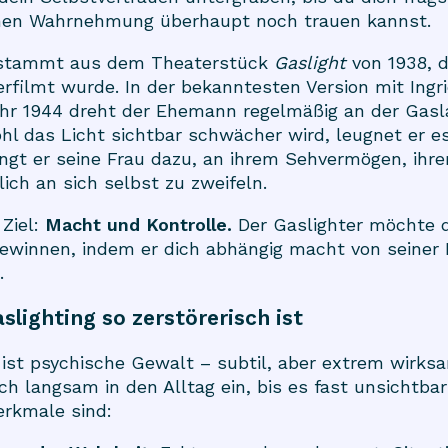
enen Wahrnehmung überhaupt noch trauen kannst.
f stammt aus dem Theaterstück
Gaslight
von 1938, d
rfilmt wurde. In der bekanntesten Version mit Ing
hr 1944 dreht der Ehemann regelmäßig an der Gas
l das Licht sichtbar schwächer wird, leugnet er e
ngt er seine Frau dazu, an ihrem Sehvermögen, ihr
lich an sich selbst zu zweifeln.
 Ziel:
Macht und Kontrolle.
Der Gaslighter möchte d
ewinnen, indem er dich abhängig macht von seiner
.
lighting so zerstörerisch ist
 ist psychische Gewalt – subtil, aber extrem wirks
ich langsam in den Alltag ein, bis es fast unsichtbar
erkmale sind: