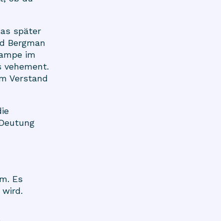
as später
rid Bergman
lampe im
s vehement.
em Verstand
ie
 Deutung
am. Es
 wird.