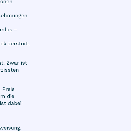
ionen
rnehmungen
rmlos –
ck zerstört,
t. Zwar ist
rzissten
 Preis
um die
st dabei:
bweisung.