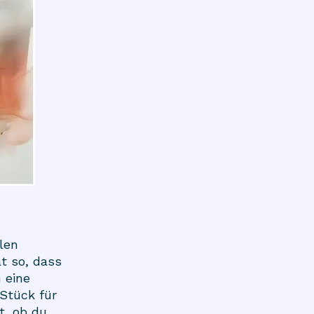
len
t so, dass
 eine
Stück für
t, ob du