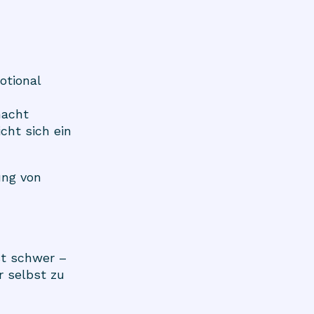
otional
macht
cht sich ein
ung von
st schwer –
r selbst zu