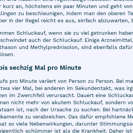
 kurz an, höchstens ein paar Minuten und geht von
lingen zu beschleunigen, indem man den oberen Tei
r in der Regel reicht es aus, einfach abzuwarten, bi
en Schluckauf, wenn sie zu viel getrunken habe
schwindet auch der Schluckauf. Einige Arzneimittel
hason und Methylprednisolon, sind ebenfalls dafü
lösen.
bis sechzig Mal pro Minute
ufs pro Minute variiert von Person zu Person. Bei
twa vier Mal, bei anderen im Sekundentakt, was i
n im Zwerchfell verursacht. Dauert eine Schluckau
 man nicht mehr von akutem Schluckauf, sondern 
atsam ist, nach der Ursache zu suchen. Bei hartnäc
kamente zu verabreichen. Das dafür empfohlene M
 hat so viele Nebenwirkungen, darunter Stimmungs
igentlich schlimmer ist als die Krankheit. Daher i