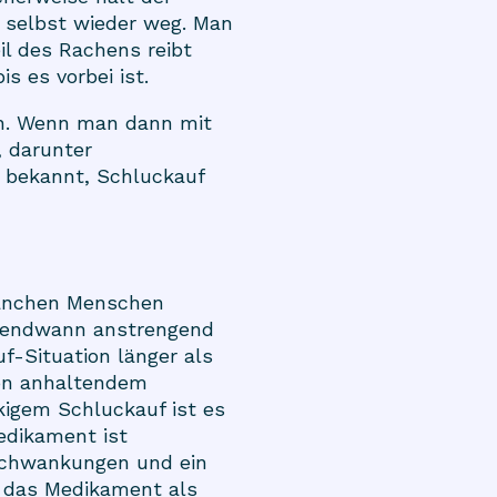
 selbst wieder weg. Man
l des Rachens reibt
s es vorbei ist.
n. Wenn man dann mit
, darunter
r bekannt, Schluckauf
 manchen Menschen
rgendwann anstrengend
f-Situation länger als
von anhaltendem
kigem Schluckauf ist es
edikament ist
schwankungen und ein
st das Medikament als