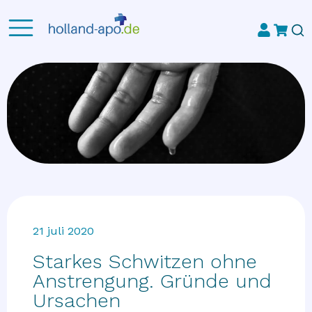
21 juli 2020
Starkes Schwitzen ohne
Anstrengung. Gründe und
Ursachen