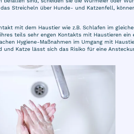
befallen sind, scheiden sie die Wurmeier oder Wurm
 das Streicheln über Hunde- und Katzenfell, könn
takt mit dem Haustier wie z.B. Schlafen im gleiche
hres teils sehr engen Kontakts mit Haustieren ein e
einfachen Hygiene-Maßnahmen im Umgang mit Hausti
und Katze lässt sich das Risiko für eine Ansteck