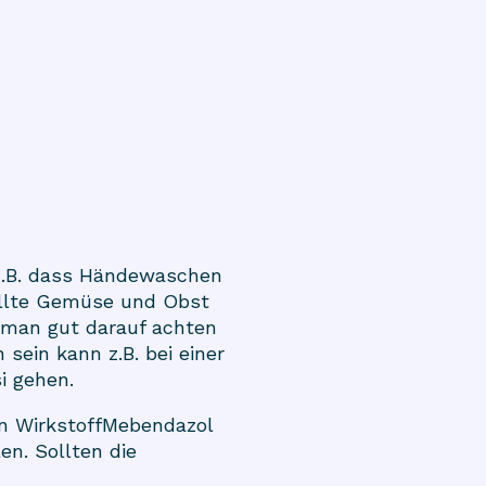
 z.B. dass Händewaschen
ollte Gemüse und Obst
 man gut darauf achten
sein kann z.B. bei einer
i gehen.
n Wirkstoff
Mebendazol
len
. Sollten die