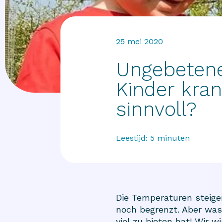
25 mei 2020
Ungebetene
Kinder kra
sinnvoll?
Leestijd:
5
minuten
Die Temperaturen steigen
noch begrenzt. Aber was 
viel zu bieten hat! Wir 