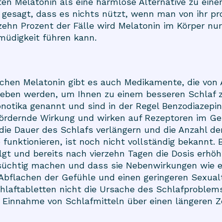
en Melatonin als eine harmlose Alternative zu ein
 gesagt, dass es nichts nützt, wenn man von ihr profi
 zehn Prozent der Fälle wird Melatonin im Körper n
üdigkeit führen kann.
ichen Melatonin gibt es auch Medikamente, die von
ieben werden, um Ihnen zu einem besseren Schlaf z
notika genannt und sind in der Regel Benzodiazepin
ördernde Wirkung und wirken auf Rezeptoren im Gehi
, die Dauer des Schlafs verlängern und die Anzahl 
 funktionieren, ist noch nicht vollständig bekannt. 
gt und bereits nach vierzehn Tagen die Dosis erhöh
süchtig machen und dass sie Nebenwirkungen wie e
Abflachen der Gefühle und einen geringeren Sexualt
aftabletten nicht die Ursache des Schlafproblems
 Einnahme von Schlafmitteln über einen längeren Ze