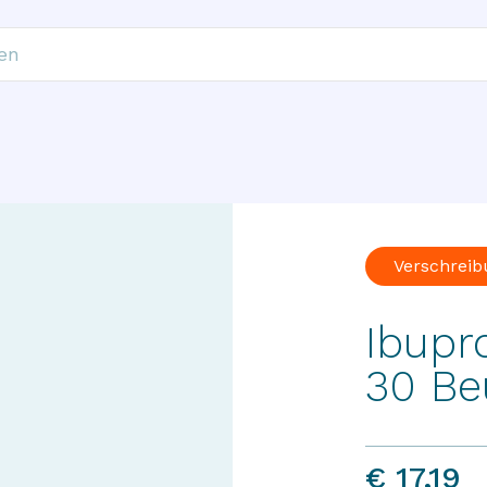
Verschreib
Ibupr
30 Be
€ 17,19