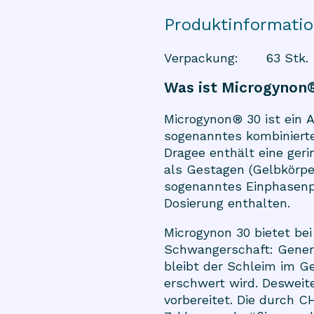
Produktinformati
Verpackung
:
63 Stk.
Was ist Microgynon
Microgynon® 30 ist ein 
sogenanntes kombiniert
Dragee enthält eine ger
als Gestagen (Gelbkörper
sogenanntes Einphasenpr
Dosierung enthalten.
Microgynon 30 bietet be
Schwangerschaft: Genere
bleibt der Schleim im G
erschwert wird. Desweit
vorbereitet. Die durch 