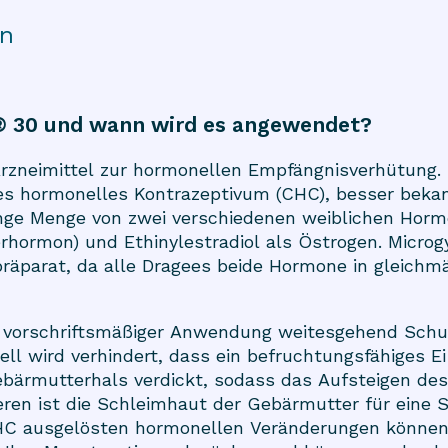
on
® 30 und wann wird es angewendet?
Arzneimittel zur hormonellen Empfängnisverhütung. 
es hormonelles Kontrazeptivum (CHC), besser beka
inge Menge von zwei verschiedenen weiblichen Horm
hormon) und Ethinylestradiol als Östrogen. Microgy
äparat, da alle Dragees beide Hormone in gleichm
i vorschriftsmäßiger Anwendung weitesgehend Schut
ll wird verhindert, dass ein befruchtungsfähiges Ei
ebärmutterhals verdickt, sodass das Aufsteigen d
eren ist die Schleimhaut der Gebärmutter für eine 
CHC ausgelösten hormonellen Veränderungen können 