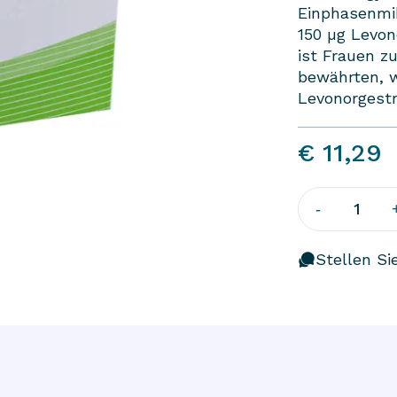
Einphasenmik
150 µg Levon
ist Frauen z
bewährten, 
Levonorgest
€ 11,29
1
-
Stellen Si