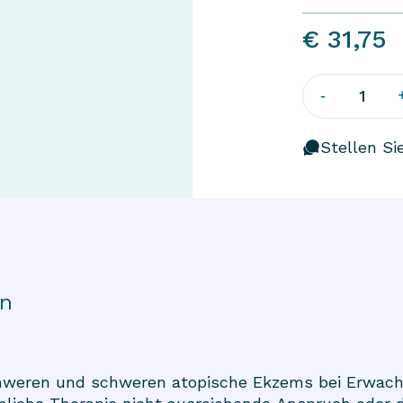
€ 31,75
1
-
Stellen Si
on
hweren und schweren atopische Ekzems bei Erwac