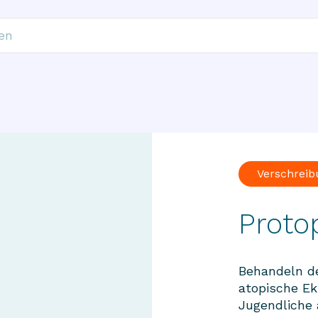
Verschreib
Proto
Behandeln d
atopische E
Jugendliche 